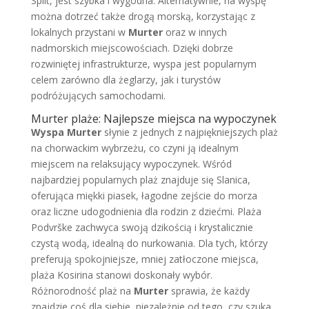
Split, jest szybka i wygodna. Alternatywnie, na wyspę
można dotrzeć także drogą morską, korzystając z
lokalnych przystani w
Murter
oraz w innych
nadmorskich miejscowościach. Dzięki dobrze
rozwiniętej infrastrukturze, wyspa jest popularnym
celem zarówno dla żeglarzy, jak i turystów
podróżujących samochodami.
Murter plaże: Najlepsze miejsca na wypoczynek
Wyspa Murter
słynie z jednych z najpiękniejszych plaż
na chorwackim wybrzeżu, co czyni ją idealnym
miejscem na relaksujący wypoczynek. Wśród
najbardziej popularnych plaż znajduje się Slanica,
oferująca miękki piasek, łagodne zejście do morza
oraz liczne udogodnienia dla rodzin z dziećmi. Plaża
Podvrške zachwyca swoją dzikością i krystalicznie
czystą wodą, idealną do nurkowania. Dla tych, którzy
preferują spokojniejsze, mniej zatłoczone miejsca,
plaża Kosirina stanowi doskonały wybór.
Różnorodność plaż na
Murter
sprawia, że każdy
znajdzie coś dla siebie, niezależnie od tego, czy szuka