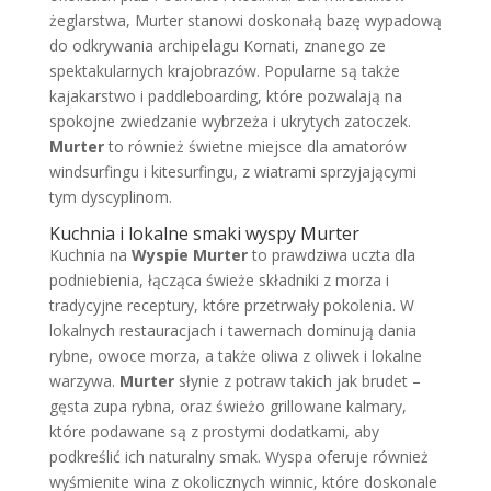
żeglarstwa, Murter stanowi doskonałą bazę wypadową
do odkrywania archipelagu Kornati, znanego ze
spektakularnych krajobrazów. Popularne są także
kajakarstwo i paddleboarding, które pozwalają na
spokojne zwiedzanie wybrzeża i ukrytych zatoczek.
Murter
to również świetne miejsce dla amatorów
windsurfingu i kitesurfingu, z wiatrami sprzyjającymi
tym dyscyplinom.
Kuchnia i lokalne smaki wyspy Murter
Kuchnia na
Wyspie Murter
to prawdziwa uczta dla
podniebienia, łącząca świeże składniki z morza i
tradycyjne receptury, które przetrwały pokolenia. W
lokalnych restauracjach i tawernach dominują dania
rybne, owoce morza, a także oliwa z oliwek i lokalne
warzywa.
Murter
słynie z potraw takich jak brudet –
gęsta zupa rybna, oraz świeżo grillowane kalmary,
które podawane są z prostymi dodatkami, aby
podkreślić ich naturalny smak. Wyspa oferuje również
wyśmienite wina z okolicznych winnic, które doskonale