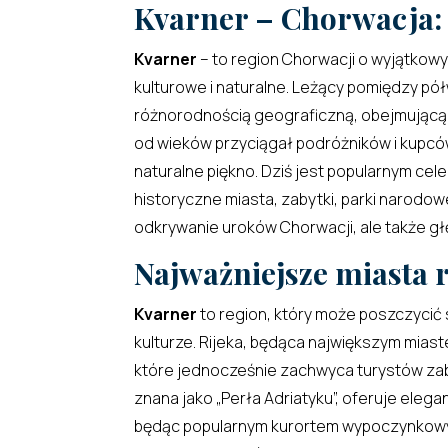
Kvarner – Chorwacja: 
Kvarner
– to region Chorwacji o wyjątkow
kulturowe i naturalne. Leżący pomiędzy pó
różnorodnością geograficzną, obejmującą z
od wieków przyciągał podróżników i kupcó
naturalne piękno. Dziś jest popularnym cel
historyczne miasta, zabytki, parki narodow
odkrywanie uroków Chorwacji, ale także głębo
Najważniejsze miasta 
Kvarner
to region, który może poszczycić s
kulturze. Rijeka, będąca największym mias
które jednocześnie zachwyca turystów zaby
znana jako „Perła Adriatyku”, oferuje eleg
będąc popularnym kurortem wypoczynkowym.