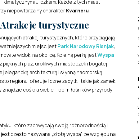
i klimatycznymi uliczkami. Każde z tych miast
orzy niepowtarzalny charakter
Kvarneru
.
Atrakcje turystyczne
nujących atrakcji turystycznych, które przyciągają
jważniejszych miejsc jest
Park Narodowy Risnjak
,
mowite widoki na okolicę. Kolejną perłą jest
Wyspa
p
z pięknych plaż, urokliwych miasteczek i bogatej
 jej elegancką architekturą i słynną nadmorską
sto regionu, oferuje liczne zabytki, takie jak zamek
 znajdzie coś dla siebie – od miłośników przyrody
atyku, które zachwycają swoją różnorodnością i
k, jest często nazywana „złotą wyspą” ze względu na