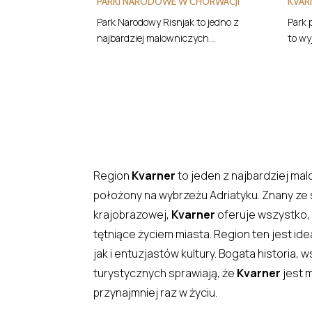
PARKI NARODOWE W CHORWACJI
KVAR
Park Narodowy Risnjak to jedno z
Park 
najbardziej malowniczych...
to wy
Region
Kvarner
to jeden z najbardziej ma
położony na wybrzeżu Adriatyku. Znany ze
krajobrazowej,
Kvarner
oferuje wszystko,
tętniące życiem miasta. Region ten jest i
jak i entuzjastów kultury. Bogata historia, 
turystycznych sprawiają, że
Kvarner
jest 
przynajmniej raz w życiu.