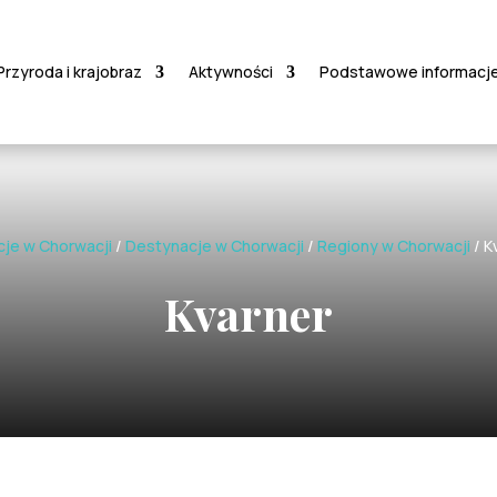
Przyroda i krajobraz
Aktywności
Podstawowe informacj
je w Chorwacji
/
Destynacje w Chorwacji
/
Regiony w Chorwacji
/
K
Kvarner