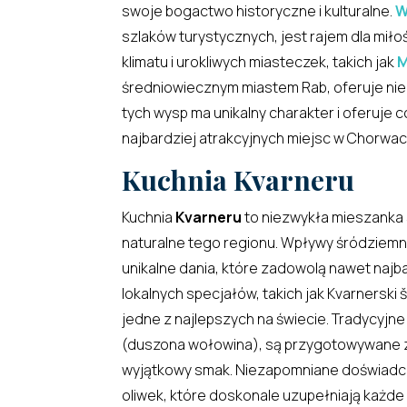
swoje bogactwo historyczne i kulturalne.
W
szlaków turystycznych, jest rajem dla miło
klimatu i urokliwych miasteczek, takich jak
M
średniowiecznym miastem Rab, oferuje niep
tych wysp ma unikalny charakter i oferuje
najbardziej atrakcyjnych miejsc w Chorwacj
Kuchnia Kvarneru
Kuchnia
Kvarneru
to niezwykła mieszanka 
naturalne tego regionu. Wpływy śródziemn
unikalne dania, które zadowolą nawet na
lokalnych specjałów, takich jak Kvarnerski
jedne z najlepszych na świecie. Tradycyjne 
(duszona wołowina), są przygotowywane z 
wyjątkowy smak. Niezapomniane doświadczen
oliwek, które doskonale uzupełniają każde