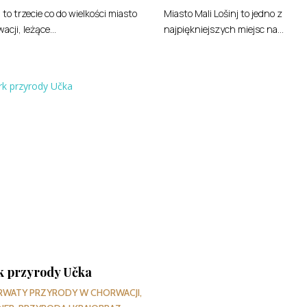
a to trzecie co do wielkości miasto
Miasto Mali Lošinj to jedno z
acji, leżące...
najpiękniejszych miejsc na...
k przyrody Učka
RWATY PRZYRODY W CHORWACJI
,