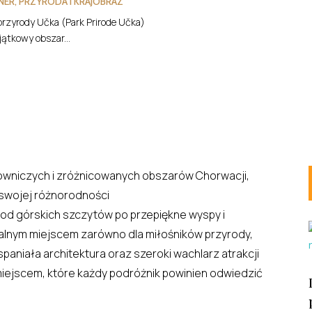
NER
,
PRZYRODA I KRAJOBRAZ
przyrody Učka (Park Prirode Učka)
jątkowy obszar...
lowniczych i zróżnicowanych obszarów Chorwacji,
 swojej różnorodności
 od górskich szczytów po przepiękne wyspy i
dealnym miejscem zarówno dla miłośników przyrody,
wspaniała architektura oraz szeroki wachlarz atrakcji
miejscem, które każdy podróżnik powinien odwiedzić