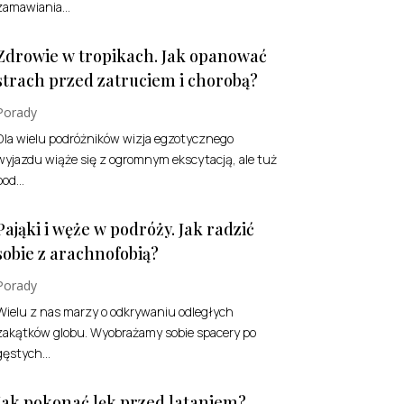
zamawiania...
Zdrowie w tropikach. Jak opanować
strach przed zatruciem i chorobą?
Porady
Dla wielu podróżników wizja egzotycznego
wyjazdu wiąże się z ogromnym ekscytacją, ale tuż
od...
Pająki i węże w podróży. Jak radzić
sobie z arachnofobią?
Porady
Wielu z nas marzy o odkrywaniu odległych
zakątków globu. Wyobrażamy sobie spacery po
gęstych...
Jak pokonać lęk przed lataniem?