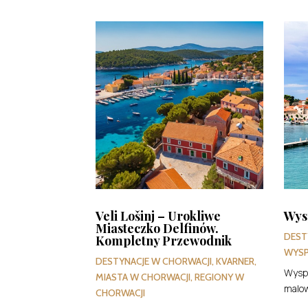
Veli Lošinj – Urokliwe
Wys
Miasteczko Delfinów.
DEST
Kompletny Przewodnik
WYSP
DESTYNACJE W CHORWACJI
,
KVARNER
,
Wyspa
MIASTA W CHORWACJI
,
REGIONY W
malow
CHORWACJI