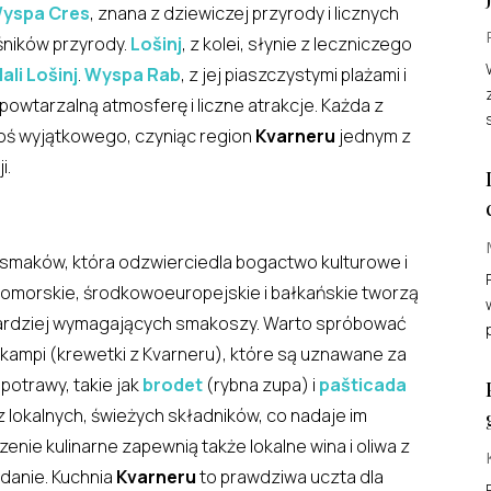
yspa Cres
, znana z dziewiczej przyrody i licznych
śników przyrody.
Lošinj
, z kolei, słynie z leczniczego
ali Lošinj
.
Wyspa Rab
, z jej piaszczystymi plażami i
owtarzalną atmosferę i liczne atrakcje. Każda z
s
 coś wyjątkowego, czyniąc region
Kvarneru
jednym z
i.
smaków, która odzwierciedla bogactwo kulturowe i
omorskie, środkowoeuropejskie i bałkańskie tworzą
jbardziej wymagających smakoszy. Warto spróbować
 škampi (krewetki z Kvarneru), które są uznawane za
potrawy, takie jak
brodet
(rybna zupa) i
pašticada
lokalnych, świeżych składników, co nadaje im
ie kulinarne zapewnią także lokalne wina i oliwa z
 danie. Kuchnia
Kvarneru
to prawdziwa uczta dla