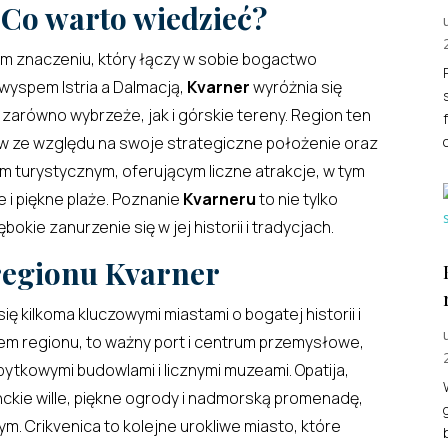
Co warto wiedzieć?
ym znaczeniu, który łączy w sobie bogactwo
łwyspem Istria a Dalmacją,
Kvarner
wyróżnia się
arówno wybrzeże, jak i górskie tereny. Region ten
w ze względu na swoje strategiczne położenie oraz
em turystycznym, oferującym liczne atrakcje, w tym
e i piękne plaże. Poznanie
Kvarneru
to nie tylko
kie zanurzenie się w jej historii i tradycjach.
regionu Kvarner
ię kilkoma kluczowymi miastami o bogatej historii i
tem regionu, to ważny port i centrum przemysłowe,
tkowymi budowlami i licznymi muzeami. Opatija,
anckie wille, piękne ogrody i nadmorską promenadę,
 Crikvenica to kolejne urokliwe miasto, które