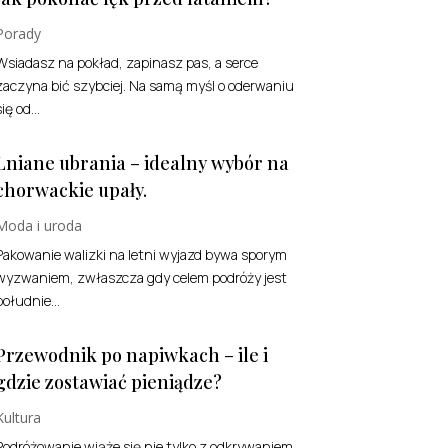
Porady
Wsiadasz na pokład, zapinasz pas, a serce
zaczyna bić szybciej. Na samą myśl o oderwaniu
ię od...
Lniane ubrania – idealny wybór na
chorwackie upały.
Moda i uroda
Pakowanie walizki na letni wyjazd bywa sporym
wyzwaniem, zwłaszcza gdy celem podróży jest
południe...
Przewodnik po napiwkach – ile i
gdzie zostawiać pieniądze?
Kultura
Podróżowanie wiąże się nie tylko z odkrywaniem