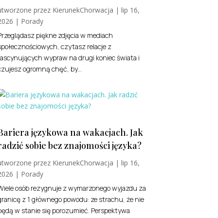
utworzone przez
KierunekChorwacja
|
lip 16,
2026
|
Porady
Przeglądasz piękne zdjęcia w mediach
społecznościowych, czytasz relacje z
fascynujących wypraw na drugi koniec świata i
czujesz ogromną chęć, by...
Bariera językowa na wakacjach. Jak
radzić sobie bez znajomości języka?
utworzone przez
KierunekChorwacja
|
lip 16,
2026
|
Porady
Wiele osób rezygnuje z wymarzonego wyjazdu za
granicę z 1 głównego powodu: ze strachu, że nie
będą w stanie się porozumieć. Perspektywa