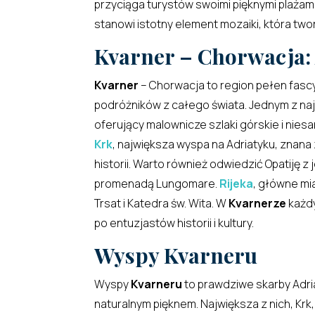
przyciąga turystów swoimi pięknymi plażami 
stanowi istotny element mozaiki, która tw
Kvarner – Chorwacja: 
Kvarner
– Chorwacja to region pełen fascy
podróżników z całego świata. Jednym z na
oferujący malownicze szlaki górskie i niesa
Krk
, największa wyspa na Adriatyku, znana 
historii. Warto również odwiedzić Opatiję z
promenadą Lungomare.
Rijeka
, główne mia
Trsat i Katedra św. Wita. W
Kvarnerze
każdy
po entuzjastów historii i kultury.
Wyspy Kvarneru
Wyspy
Kvarneru
to prawdziwe skarby Adri
naturalnym pięknem. Największa z nich, Kr