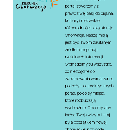
portal stworzony z
prawdziwej pasji do piękna,
kultury i niezwykłej
różnorodności, jaką oferuje
Chorwacja. Naszą misją
jest być Twoim zaufanym
źródłem inspiracji i
rzetelnych informacji.
Gromadzimy tu wszystko,
co niezbędne do
zaplanowania wymarzonej
podróży – od praktycznych
porad, po opisy miejsc,
które rozbudzają
wyobraźnię. Chcemy, aby
każda Twoja wizyta tutaj
była początkiem nowej,
chorwackiej przygody.