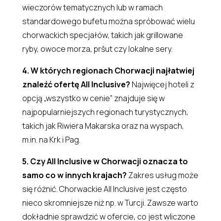
wieczorów tematycznych lub w ramach
standardowego bufetu można spróbować wielu
chorwackich specjałów, takich jak grillowane
ryby, owoce morza, pršut czy lokalne sery.
4. W których regionach Chorwacji najłatwiej
znaleźć ofertę All Inclusive?
Najwięcej hoteli z
opcją „wszystko w cenie” znajduje się w
najpopularniejszych regionach turystycznych,
takich jak Riwiera Makarska oraz na wyspach,
m.in. na Krk i Pag.
5. Czy All Inclusive w Chorwacji oznacza to
samo co w innych krajach?
Zakres usług może
się różnić. Chorwackie All Inclusive jest często
nieco skromniejsze niż np. w Turcji. Zawsze warto
dokładnie sprawdzić w ofercie, co jest wliczone