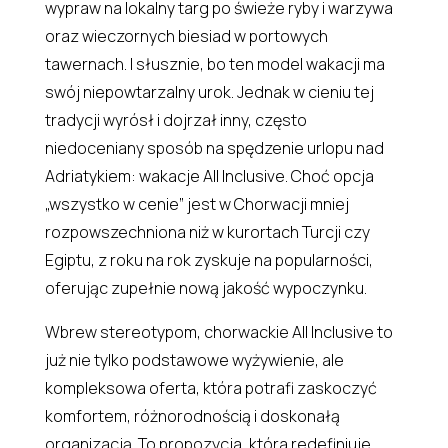
wypraw na lokalny targ po świeże ryby i warzywa
oraz wieczornych biesiad w portowych
tawernach. I słusznie, bo ten model wakacji ma
swój niepowtarzalny urok. Jednak w cieniu tej
tradycji wyrósł i dojrzał inny, często
niedoceniany sposób na spędzenie urlopu nad
Adriatykiem: wakacje All Inclusive. Choć opcja
„wszystko w cenie” jest w Chorwacji mniej
rozpowszechniona niż w kurortach Turcji czy
Egiptu, z roku na rok zyskuje na popularności,
oferując zupełnie nową jakość wypoczynku.
Wbrew stereotypom, chorwackie All Inclusive to
już nie tylko podstawowe wyżywienie, ale
kompleksowa oferta, która potrafi zaskoczyć
komfortem, różnorodnością i doskonałą
organizacją. To propozycja, która redefiniuje