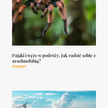
Pająki i węże w podróży. Jak radzić sobie z
arachnofobią?
PORADY