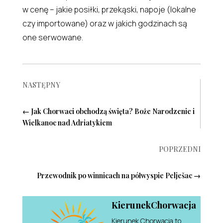
w cenę – jakie posiłki, przekąski, napoje (lokalne
czy importowane) oraz w jakich godzinach są
one serwowane.
NASTĘPNY
←
Jak Chorwaci obchodzą święta? Boże Narodzenie i
Wielkanoc nad Adriatykiem
POPRZEDNI
Przewodnik po winnicach na półwyspie Pelješac
→
KierunekChorwacja
Kierunek Chorwacja to