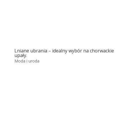
Lniane ubrania – idealny wybór na chorwackie
upały.
Moda i uroda
Park Narodowy Krka
Park Narodowy Krka to jedno z najpiękniejszych
i najchętniej odwiedzanych miejsc w Chorwacji....
Więcej