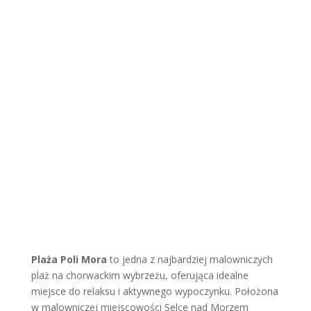
Więcej
Wyspa Vis
Więcej
Plaża Poli Mora
to jedna z najbardziej malowniczych
plaż na chorwackim wybrzeżu, oferująca idealne
miejsce do relaksu i aktywnego wypoczynku. Położona
w malowniczej miejscowości Selce nad Morzem