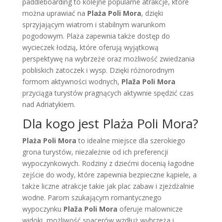
paddleboarding to kolejne popularne atrakcje, które
można uprawiać na
Plaża Poli Mora
, dzięki
sprzyjającym wiatrom i stabilnym warunkom
pogodowym. Plaża zapewnia także dostęp do
wycieczek łodzią, które oferują wyjątkową
perspektywę na wybrzeże oraz możliwość zwiedzania
pobliskich zatoczek i wysp. Dzięki różnorodnym
formom aktywności wodnych,
Plaža Poli Mora
przyciąga turystów pragnących aktywnie spędzić czas
nad Adriatykiem.
Dla kogo jest Plaża Poli Mora?
Plaża Poli Mora
to idealne miejsce dla szerokiego
grona turystów, niezależnie od ich preferencji
wypoczynkowych. Rodziny z dziećmi docenią łagodne
zejście do wody, które zapewnia bezpieczne kąpiele, a
także liczne atrakcje takie jak plac zabaw i zjeżdżalnie
wodne. Parom szukającym romantycznego
wypoczynku
Plaža Poli Mora
oferuje malownicze
widoki, możliwość spacerów wzdłuż wybrzeża i