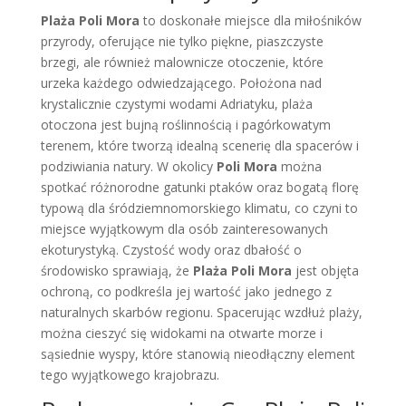
Plaża Poli Mora
to doskonałe miejsce dla miłośników
przyrody, oferujące nie tylko piękne, piaszczyste
brzegi, ale również malownicze otoczenie, które
urzeka każdego odwiedzającego. Położona nad
krystalicznie czystymi wodami Adriatyku, plaża
otoczona jest bujną roślinnością i pagórkowatym
terenem, które tworzą idealną scenerię dla spacerów i
podziwiania natury. W okolicy
Poli Mora
można
spotkać różnorodne gatunki ptaków oraz bogatą florę
typową dla śródziemnomorskiego klimatu, co czyni to
miejsce wyjątkowym dla osób zainteresowanych
ekoturystyką. Czystość wody oraz dbałość o
środowisko sprawiają, że
Plaża Poli Mora
jest objęta
ochroną, co podkreśla jej wartość jako jednego z
naturalnych skarbów regionu. Spacerując wzdłuż plaży,
można cieszyć się widokami na otwarte morze i
sąsiednie wyspy, które stanowią nieodłączny element
tego wyjątkowego krajobrazu.