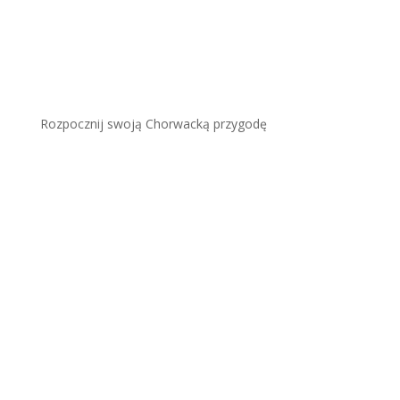
Rozpocznij swoją Chorwacką przygodę
Plaża Šunj (Wyspa Lopud):
piaszczysty raj koło
Dubrownika
Więcej
Veli Lošinj – Urokliwe
Miasteczko Delfinów.
Kompletny Przewodnik