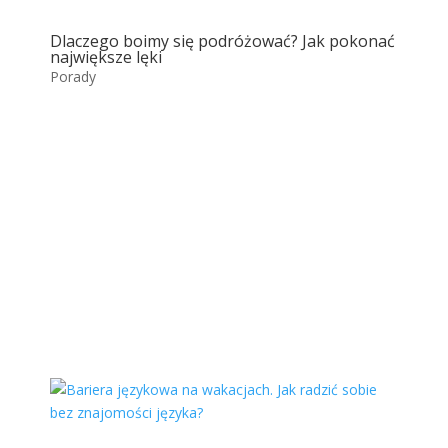
Dlaczego boimy się podróżować? Jak pokonać
największe lęki
Porady
Rovinj
Rovinj to malownicze miasto położone na
zachodnim wybrzeżu półwyspu Istria w
Chorwacji. Znane z...
Więcej