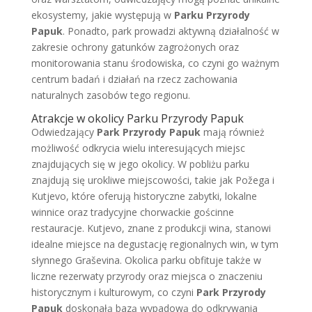
ekosystemy, jakie występują w
Parku Przyrody
Papuk
. Ponadto, park prowadzi aktywną działalność w
zakresie ochrony gatunków zagrożonych oraz
monitorowania stanu środowiska, co czyni go ważnym
centrum badań i działań na rzecz zachowania
naturalnych zasobów tego regionu.
Atrakcje w okolicy Parku Przyrody Papuk
Odwiedzający
Park Przyrody Papuk
mają również
możliwość odkrycia wielu interesujących miejsc
znajdujących się w jego okolicy. W pobliżu parku
znajdują się urokliwe miejscowości, takie jak Požega i
Kutjevo, które oferują historyczne zabytki, lokalne
winnice oraz tradycyjne chorwackie gościnne
restauracje. Kutjevo, znane z produkcji wina, stanowi
idealne miejsce na degustację regionalnych win, w tym
słynnego Graševina. Okolica parku obfituje także w
liczne rezerwaty przyrody oraz miejsca o znaczeniu
historycznym i kulturowym, co czyni
Park Przyrody
Papuk
doskonałą bazą wypadową do odkrywania