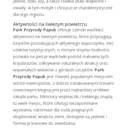
jelenie, dziki, lisy, a także rzadkie ptaki drapieżne i
owady, w tym motyle i chrząszcze charakterystyczne
dla tego regionu.
Aktywności na świeżym powietrzu
Park Przyrody Papuk
oferuje szeroki wachlarz
aktywności na świeżym powietrzu, które przyciągają
turystów poszukujących aktywnego wypoczynku. Sieć
szlaków turystycznych, o różnym stopniu trudności,
pozwala na piesze wędrówki pośród malowniczych
krajobrazów, odkrywanie naturalnych atrakcji oraz
wspaniałych widoków z górskich szczytów.
Park
Przyrody Papuk
jest również popularnym miejscem
wśród rowerzystów, z dobrze oznakowanymi trasami
rowerowymi biegnącymi przez najbardziej urokliwe
zakątki parku. Miłośnicy wspinaczki i trekkingu znajdą
tu wiele miejsc, które oferują niezapomniane
wyzwania, natomiast dla osób pragnących
eksplorować wnętrza ziemi, dostępne są jaskinie i
formacje krasowe do zwiedzania.