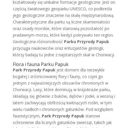
kształtowały się unikalne formacje geologiczne. Jest on
częścią światowego geoparku UNESCO, co podkreśla
jego geologiczne znaczenie na skalę międzynarodową.
Charakterystyczne dla parku są liczne skamieniałości
oraz osady morskie, które stanowią pozostałość po
pradawnym morzu, które kiedyś pokrywało ten region.
Geologiczna różnorodność
Parku Przyrody Papuk
przyciąga naukowców oraz entuzjastów geologii,
którzy badają tu jedne z najstarszych skał w Chorwacji.
Flora i fauna Parku Papuk
Park Przyrody Papuk
jest domem dla niezwykle
bogatej i zróżnicowanej flory i fauny, co czyni go
jednym z najważniejszych obszarów chronionych w
Chorwacji. Lasy, które dominują w krajobrazie parku,
składają się głównie z buków, dębów i jodeł, a wiosną i
latem zachwycają obfitością kwitnących roślin, w tym
wielu rzadkich i chronionych gatunków. Pod względem
faunistycznym,
Park Przyrody Papuk
stanowi
schronienie dla licznych gatunków zwierząt, takich jak