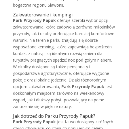
bogactwa regionu Slawonii.
Zakwaterowanie i kempingi
Park Przyrody Papuk
oferuje szeroki wybór opcji
zakwaterowania, które zadowolą zarówno miłośników
przyrody, jak i osoby preferujące bardziej komfortowe
warunki. Na terenie parku znajdują się dobrze
wyposażone kempingi, które zapewniają bezpośredni
kontakt z naturą i są idealnym rozwiązaniem dla
turystów pragnących spędzić noc pod gołym niebem.
W okolicy dostępne są także pensjonaty i
gospodarstwa agroturystyczne, oferujące wygodne
pokoje oraz lokalne jedzenie. Dzięki różnorodnym
opcjom zakwaterowania,
Park Przyrody Papuk
jest
doskonałym miejscem zarówno na weekendowy
wypad, jak i dłuższy pobyt, pozwalający na pełne
zanurzenie się w pięknie natury.
Jak dotrzeć do Parku Przyrody Papuk?
Park Przyrody Papuk
jest łatwo dostępny z różnych
części Chorwacji, co czyni go popularnym celem