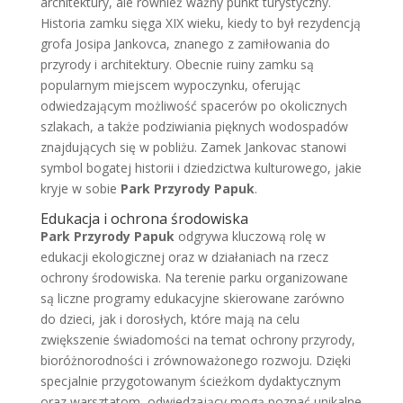
architektury, ale również ważny punkt turystyczny.
Historia zamku sięga XIX wieku, kiedy to był rezydencją
grofa Josipa Jankovca, znanego z zamiłowania do
przyrody i architektury. Obecnie ruiny zamku są
popularnym miejscem wypoczynku, oferując
odwiedzającym możliwość spacerów po okolicznych
szlakach, a także podziwiania pięknych wodospadów
znajdujących się w pobliżu. Zamek Jankovac stanowi
symbol bogatej historii i dziedzictwa kulturowego, jakie
kryje w sobie
Park Przyrody Papuk
.
Edukacja i ochrona środowiska
Park Przyrody Papuk
odgrywa kluczową rolę w
edukacji ekologicznej oraz w działaniach na rzecz
ochrony środowiska. Na terenie parku organizowane
są liczne programy edukacyjne skierowane zarówno
do dzieci, jak i dorosłych, które mają na celu
zwiększenie świadomości na temat ochrony przyrody,
bioróżnorodności i zrównoważonego rozwoju. Dzięki
specjalnie przygotowanym ścieżkom dydaktycznym
oraz warsztatom, odwiedzający mogą poznać unikalne