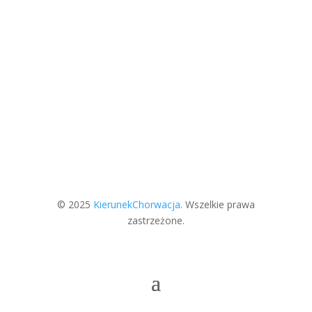
i najchętniej odwiedzanych miejsc w Chorwacji....
Więcej
© 2025
KierunekChorwacja
. Wszelkie prawa
zastrzeżone.