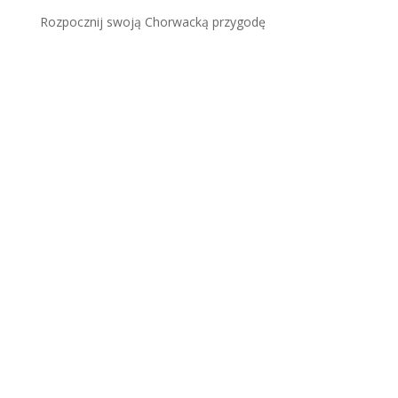
Rozpocznij swoją Chorwacką przygodę
Plaża Šunj (Wyspa Lopud):
piaszczysty raj koło
Dubrownika
Więcej
Veli Lošinj – Urokliwe
Miasteczko Delfinów.
Kompletny Przewodnik
Więcej