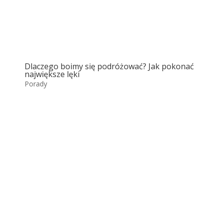
Dlaczego boimy się podróżować? Jak pokonać
największe lęki
Porady
Rovinj
Rovinj to malownicze miasto położone na
zachodnim wybrzeżu półwyspu Istria w
Chorwacji. Znane z...
Więcej