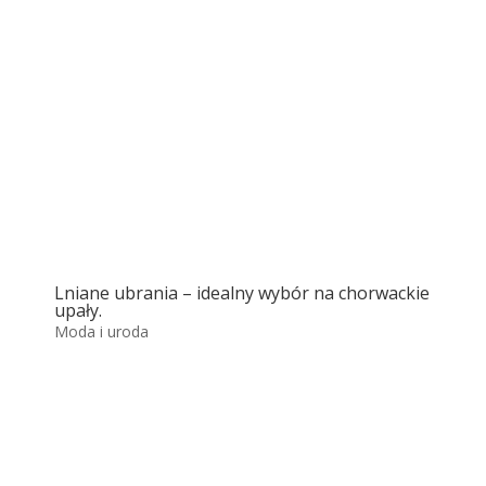
Lniane ubrania – idealny wybór na chorwackie
upały.
Moda i uroda
Park Narodowy Krka
Park Narodowy Krka to jedno z najpiękniejszych