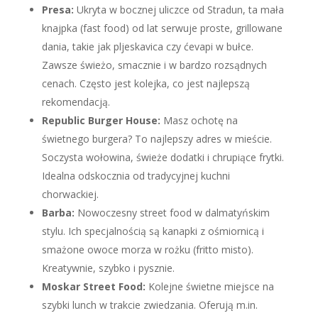
Presa:
Ukryta w bocznej uliczce od Stradun, ta mała
knajpka (fast food) od lat serwuje proste, grillowane
dania, takie jak pljeskavica czy ćevapi w bułce.
Zawsze świeżo, smacznie i w bardzo rozsądnych
cenach. Często jest kolejka, co jest najlepszą
rekomendacją.
Republic Burger House:
Masz ochotę na
świetnego burgera? To najlepszy adres w mieście.
Soczysta wołowina, świeże dodatki i chrupiące frytki.
Idealna odskocznia od tradycyjnej kuchni
chorwackiej.
Barba:
Nowoczesny street food w dalmatyńskim
stylu. Ich specjalnością są kanapki z ośmiornicą i
smażone owoce morza w rożku (fritto misto).
Kreatywnie, szybko i pysznie.
Moskar Street Food:
Kolejne świetne miejsce na
szybki lunch w trakcie zwiedzania. Oferują m.in.