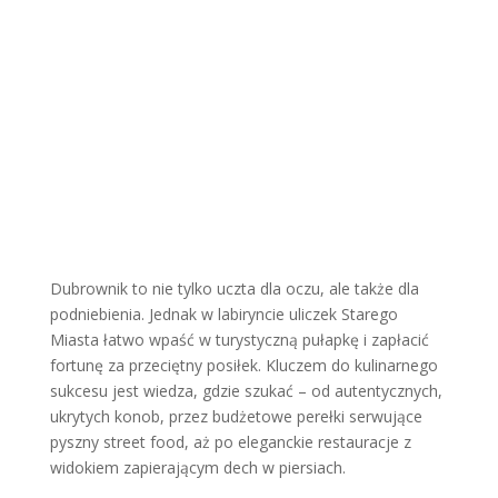
Wyspa Vis
Więcej
Dubrownik to nie tylko uczta dla oczu, ale także dla
podniebienia. Jednak w labiryncie uliczek Starego
Miasta łatwo wpaść w turystyczną pułapkę i zapłacić
fortunę za przeciętny posiłek. Kluczem do kulinarnego
sukcesu jest wiedza, gdzie szukać – od autentycznych,
ukrytych konob, przez budżetowe perełki serwujące
pyszny street food, aż po eleganckie restauracje z
widokiem zapierającym dech w piersiach.