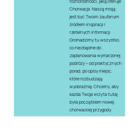
różnorodności, jaką oferuje
Chorwacja. Naszą misją
jest być Twoim zaufanym
źródłem inspiracji i
rzetelnych informacji.
Gromadzimy tu wszystko,
co niezbędne do
zaplanowania wymarzonej
podróży – od praktycznych
porad, po opisy miejsc,
które rozbudzają
wyobraźnię. Chcemy, aby
każda Twoja wizyta tutaj
była początkiem nowej,
chorwackiej przygody.