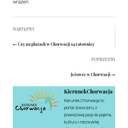
wrażeń.
NASTĘPNY
←
Czy na plażach w Chorwacji są ratownicy
POPRZEDNI
Jeżowce w Chorwacji
→
KierunekChorwacja
Kierunek Chorwacja to
portal stworzony z
prawdziwej pasji do piękna,
kultury i niezwykłej