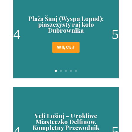
Plaża Šunj (Wyspa Lopud):
piaszczysty raj koło
Dubrownika
WIĘCEJ
Veli Lošinj – Urokliwe
Miasteczko Delfinów.
Kompletny Przewodnik