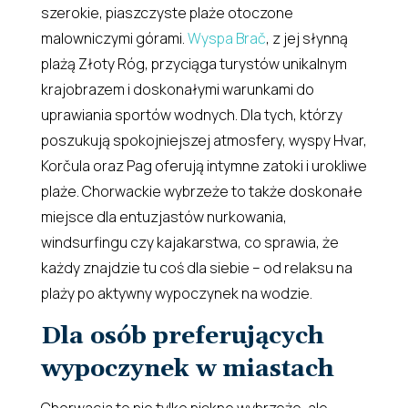
szerokie, piaszczyste plaże otoczone
malowniczymi górami.
Wyspa Brač
, z jej słynną
plażą Złoty Róg, przyciąga turystów unikalnym
krajobrazem i doskonałymi warunkami do
uprawiania sportów wodnych. Dla tych, którzy
poszukują spokojniejszej atmosfery, wyspy Hvar,
Korčula oraz Pag oferują intymne zatoki i urokliwe
plaże. Chorwackie wybrzeże to także doskonałe
miejsce dla entuzjastów nurkowania,
windsurfingu czy kajakarstwa, co sprawia, że
każdy znajdzie tu coś dla siebie – od relaksu na
plaży po aktywny wypoczynek na wodzie.
Dla osób preferujących
wypoczynek w miastach
Chorwacja to nie tylko piękne wybrzeże, ale