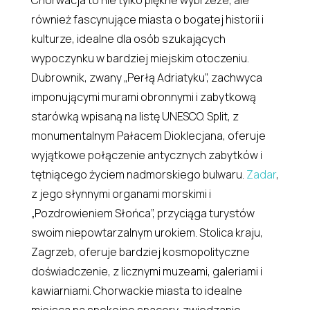
również fascynujące miasta o bogatej historii i
kulturze, idealne dla osób szukających
wypoczynku w bardziej miejskim otoczeniu.
Dubrownik, zwany „Perłą Adriatyku”, zachwyca
imponującymi murami obronnymi i zabytkową
starówką wpisaną na listę UNESCO. Split, z
monumentalnym Pałacem Dioklecjana, oferuje
wyjątkowe połączenie antycznych zabytków i
tętniącego życiem nadmorskiego bulwaru.
Zadar
,
z jego słynnymi organami morskimi i
„Pozdrowieniem Słońca”, przyciąga turystów
swoim niepowtarzalnym urokiem. Stolica kraju,
Zagrzeb, oferuje bardziej kosmopolityczne
doświadczenie, z licznymi muzeami, galeriami i
kawiarniami. Chorwackie miasta to idealne
miejsca na spokojne spacery, zwiedzanie