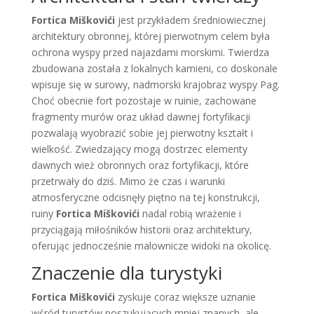
Fortica Miškovići
jest przykładem średniowiecznej
architektury obronnej, której pierwotnym celem była
ochrona wyspy przed najazdami morskimi. Twierdza
zbudowana została z lokalnych kamieni, co doskonale
wpisuje się w surowy, nadmorski krajobraz wyspy Pag.
Choć obecnie fort pozostaje w ruinie, zachowane
fragmenty murów oraz układ dawnej fortyfikacji
pozwalają wyobrazić sobie jej pierwotny kształt i
wielkość. Zwiedzający mogą dostrzec elementy
dawnych wież obronnych oraz fortyfikacji, które
przetrwały do dziś. Mimo że czas i warunki
atmosferyczne odcisnęły piętno na tej konstrukcji,
ruiny
Fortica Miškovići
nadal robią wrażenie i
przyciągają miłośników historii oraz architektury,
oferując jednocześnie malownicze widoki na okolicę.
Znaczenie dla turystyki
Fortica Miškovići
zyskuje coraz większe uznanie
wśród turystów poszukujących mniej znanych, ale