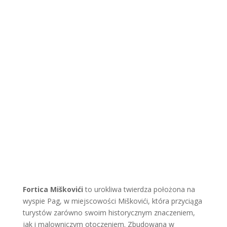
Więcej
Wyspa Vis
Więcej
Fortica Miškovići
to urokliwa twierdza położona na
wyspie Pag, w miejscowości Miškovići, która przyciąga
turystów zarówno swoim historycznym znaczeniem,
jak i malowniczym otoczeniem. Zbudowana w