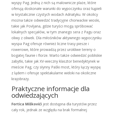
wyspy Pag. Jedną z nich są malownicze plaże, które
oferują doskonałe warunki do wypoczynku oraz kąpieli
w krystalicznie czystych wodach Adriatyku. W okolicy
można także odwiedzić tradycyjne chorwackie wioski,
takie jak Povljana, gdzie turyści mogą spróbować
lokalnych specjałów, w tym znanego sera z Pagu oraz
oliwy z oliwek. Dla miłośników aktywnego wypoczynku
wyspa Pag oferuje również liczne trasy piesze i
rowerowe, które prowadzą przez urokliwe tereny o
bogatej faunie i florze. Warto także odwiedzić pobliskie
zabytki, takie jak XV-wieczny klasztor benedyktynek w
mieście Pag, czy słynny Paški most, który łączy wyspę
z lądem i oferuje spektakularne widoki na okoliczne
krajobrazy.
Praktyczne informacje dla
odwiedzających
Fortica Miškovići
jest dostępna dla turystów przez
cały rok, jednak ze względu na brak formalnej