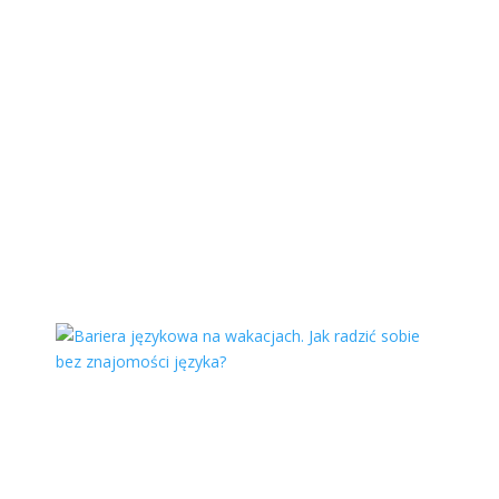
Rovinj
Rovinj to malownicze miasto położone na
zachodnim wybrzeżu półwyspu Istria w
Chorwacji. Znane z...
Więcej