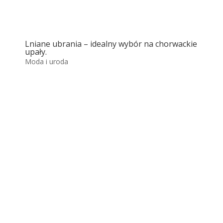
Lniane ubrania – idealny wybór na chorwackie
upały.
Moda i uroda
Park Narodowy Krka
Park Narodowy Krka to jedno z najpiękniejszych
i najchętniej odwiedzanych miejsc w Chorwacji....
Więcej