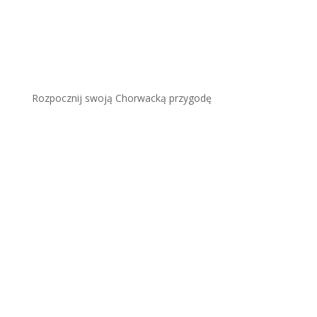
Rozpocznij swoją Chorwacką przygodę
Plaża Šunj (Wyspa Lopud):
piaszczysty raj koło
Dubrownika
Więcej
Veli Lošinj – Urokliwe
Miasteczko Delfinów.
Kompletny Przewodnik