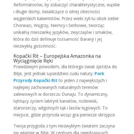
Reformatorów, by zobaczyć charakterystyczne, wąskie
i długie domy, świadczące o silnej obecności
węgierskich kalwinistów. Przez wieki żyli tu obok siebie
Chorwaci, Węgrzy, Niemcy i Serbowie, tworząc
unikalną mieszankę języków, zwyczajów i smaków,
która do dziś definiuje tożsamość Baranji i jej
niezwykłą gościnność.
Kopački Rit – Europejska Amazonka na
Wyciągnięcie Ręki
Prawdziwym powodem, dla którego świat zjeżdża do
Bilje, jest jednak sąsiedztwo cudu natury.
Park
Przyrody Kopački Rit
to jeden z największych i
najlepiej zachowanych naturalnych terenów
zalewowych w dorzeczu Dunaju. To dynamiczny,
tętniący życiem labirynt kanałów, rozlewisk,
starorzeczy, wilgotnych łąk i lasów łęgowych. To
miejsce, gdzie przyroda wciąż gra pierwsze skrzypce.
Twoja przygoda z tym niezwykłym światem zaczyna
się właśnie w Bilje. W centrum dla zwiedzających