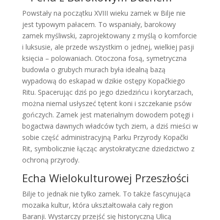
Powstały na początku XVIII wieku zamek w Bilje nie
jest typowym pałacem. To wspaniały, barokowy
zamek myśliwski, zaprojektowany z myślą o komforcie
i luksusie, ale przede wszystkim o jednej, wielkiej pasji
księcia – polowaniach. Otoczona fosą, symetryczna
budowla o grubych murach była idealną bazą
wypadową do eskapad w dzikie ostępy Kopačkiego
Ritu. Spacerując dziś po jego dziedzińcu i korytarzach,
można niemal usłyszeć tętent koni i szczekanie psów
gończych. Zamek jest materialnym dowodem potęgi i
bogactwa dawnych władców tych ziem, a dziś mieści w
sobie część administracyjną Parku Przyrody Kopački
Rit, symbolicznie łącząc arystokratyczne dziedzictwo z
ochroną przyrody.
Echa Wielokulturowej Przeszłości
Bilje to jednak nie tylko zamek. To także fascynująca
mozaika kultur, która ukształtowała cały region
Baranji. Wystarczy przejść się historyczną Ulicą