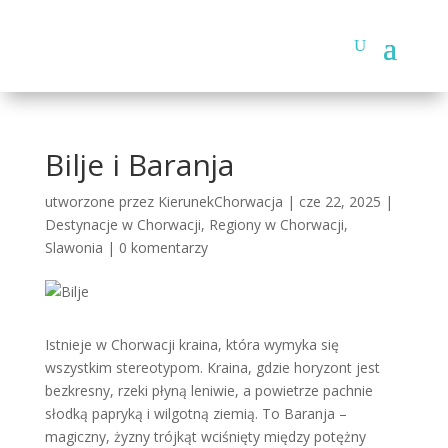
Bilje i Baranja
utworzone przez
KierunekChorwacja
|
cze 22, 2025
|
Destynacje w Chorwacji
,
Regiony w Chorwacji
,
Slawonia
|
0 komentarzy
Istnieje w Chorwacji kraina, która wymyka się
wszystkim stereotypom. Kraina, gdzie horyzont jest
bezkresny, rzeki płyną leniwie, a powietrze pachnie
słodką papryką i wilgotną ziemią. To Baranja –
magiczny, żyzny trójkąt wciśnięty między potężny