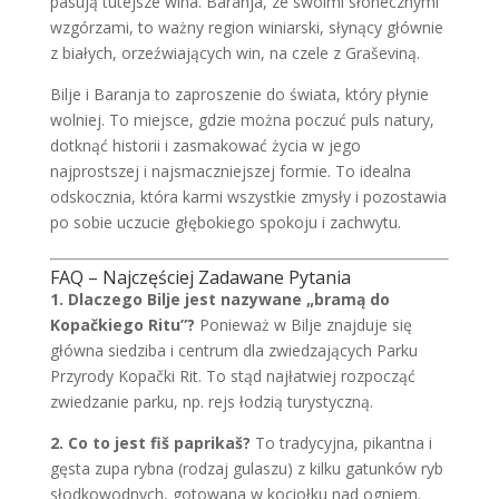
pasują tutejsze wina. Baranja, ze swoimi słonecznymi
wzgórzami, to ważny region winiarski, słynący głównie
z białych, orzeźwiających win, na czele z Graševiną.
Bilje i Baranja to zaproszenie do świata, który płynie
wolniej. To miejsce, gdzie można poczuć puls natury,
dotknąć historii i zasmakować życia w jego
najprostszej i najsmaczniejszej formie. To idealna
odskocznia, która karmi wszystkie zmysły i pozostawia
po sobie uczucie głębokiego spokoju i zachwytu.
FAQ – Najczęściej Zadawane Pytania
1. Dlaczego Bilje jest nazywane „bramą do
Kopačkiego Ritu”?
Ponieważ w Bilje znajduje się
główna siedziba i centrum dla zwiedzających Parku
Przyrody Kopački Rit. To stąd najłatwiej rozpocząć
zwiedzanie parku, np. rejs łodzią turystyczną.
2. Co to jest fiš paprikaš?
To tradycyjna, pikantna i
gęsta zupa rybna (rodzaj gulaszu) z kilku gatunków ryb
słodkowodnych, gotowana w kociołku nad ogniem.