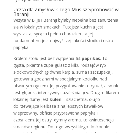
Uczta dla Zmysłów: Czego Musisz Spróbować w
Baranji
Wizyta w Bilje i Baranji byłaby niepełna bez zanurzenia
się w lokalnych smakach. Tutejsza kuchnia jest
wyrazista, sycąca i pełna charakteru, a jej
fundamentem jest najwyższej jakości słodka i ostra
papryka.
Królem stołu jest bez wątpienia
fiš paprikaš
. To
gęsta, pikantna zupa-gulasz z kilku rodzajów ryb
słodkowodnych (głównie karpia, suma i szczupaka),
gotowana godzinami w specjalnym kociołku nad
otwartym ogniem. Jej przygotowanie to rytuał, a smak
jest głęboki, intensywny i uzależniający. Drugim filarem
lokalnej dumy jest
kulen
– szlachetna, długo
dojrzewająca kiełbasa z najlepszych kawałków
wieprzowiny, obficie przyprawiona papryką i
czosnkiem. Jej ostry, dymny aromat to kwintesencja
smaków regionu. Do tego wszystkiego doskonale