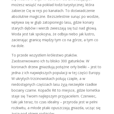
możesz wsiąść na pokład łodzi turystycznej, która
zabierze Cię w rejs po kanałach. To doświadczenie
absolutnie magiczne. Bezszelestnie sunąc po wodzie,
wpływa się w głąb zatopionego lasu, gdzie konary
starych dębów i wierzb zwieszają się tuż nad głową.
Woda jest tak spokojna, że odbija niebo jak lustro,
zacierając granicę między tym co na górze, a tym co
na dole.
To przede wszystkim królestwo ptaków.
Zaobserwowano ich tu blisko 300 gatunków. W
koronach drzew gniazdują potężne orły bieliki – jest to
jedna z ich największych populacji w tej części Europy.
W ukrytych trzcinowiskach polują czaple, a w
niedostępnych częściach lasu żyją niezwykle rzadkie
bociany czarne. Kopački Rit to miejsce, gdzie lornetka
staje się Twoim najlepszym przyjacielem. Czerwiec,
taki jak teraz, to czas idealny – przyroda jest w pełni
rozkwitu, a młode ptaki opuszczają gniazda, ucząc się
życia pod okiem rodziców.