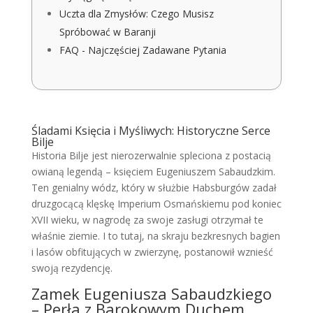
Uczta dla Zmysłów: Czego Musisz
Spróbować w Baranji
FAQ - Najczęściej Zadawane Pytania
Śladami Księcia i Myśliwych: Historyczne Serce
Bilje
Historia Bilje jest nierozerwalnie spleciona z postacią
owianą legendą – księciem Eugeniuszem Sabaudzkim.
Ten genialny wódz, który w służbie Habsburgów zadał
druzgocącą klęskę Imperium Osmańskiemu pod koniec
XVII wieku, w nagrodę za swoje zasługi otrzymał te
właśnie ziemie. I to tutaj, na skraju bezkresnych bagien
i lasów obfitujących w zwierzynę, postanowił wznieść
swoją rezydencję.
Zamek Eugeniusza Sabaudzkiego
– Perła z Barokowym Duchem